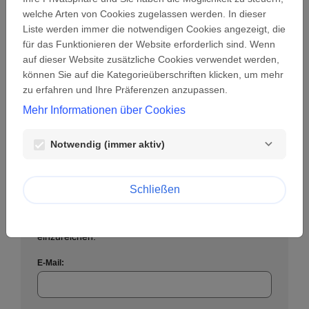
welche Arten von Cookies zugelassen werden. In dieser
Liste werden immer die notwendigen Cookies angezeigt, die
Passwort:
für das Funktionieren der Website erforderlich sind. Wenn
visibility
auf dieser Website zusätzliche Cookies verwendet werden,
können Sie auf die Kategorieüberschriften klicken, um mehr
Passwort vergessen?
zu erfahren und Ihre Präferenzen anzupassen.
Mehr Informationen über Cookies
Anmelden
Notwendig (immer aktiv)
Schließen
Ein neues Konto erstellen
Erstellen Sie ein Benutzerkonto, um eine Anfrage
einzureichen.
E-Mail: