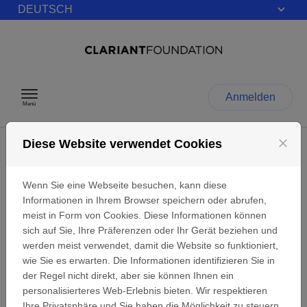
DEUTSCH
Zum Inhalt springen
Anmelden
Menü
close
Diese Website verwendet Cookies
Persönliche Daten
Wenn Sie eine Webseite besuchen, kann diese
Informationen in Ihrem Browser speichern oder abrufen,
Anmelden
meist in Form von Cookies. Diese Informationen können
sich auf Sie, Ihre Präferenzen oder Ihr Gerät beziehen und
Wenn Sie schon ein Clariant Foundation
Benutzerkonto haben, geben Sie Ihre E-Mail-Adresse
werden meist verwendet, damit die Website so funktioniert,
und Ihr Passwort ein.
wie Sie es erwarten. Die Informationen identifizieren Sie in
der Regel nicht direkt, aber sie können Ihnen ein
E-Mail:
personalisierteres Web-Erlebnis bieten. Wir respektieren
Ihre Privatsphäre und Sie haben die Möglichkeit zu steuern,